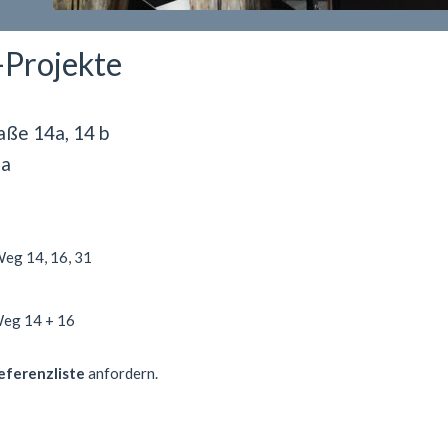
Projekte
aße 14a, 14 b
9a
Weg 14, 16, 31
Weg 14 + 16
eferenzliste
anfordern.